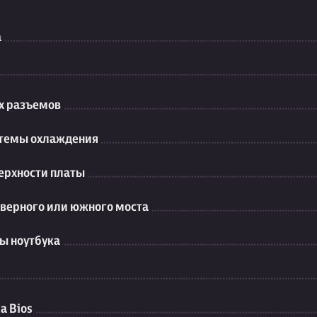
а
их разъемов
стемы охлаждения
ерхности платы
еверного или южного моста
ы ноутбука
а Bios