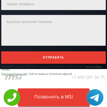
ОТПРАВИТЬ
Нажимая на кнопку «Отправить», вы даете согласие на обработку своих
персональных
данных
Для правообладателей
| Сайт не является публичной офертой.
+7 499 501 34 75
Позвонить в MSI