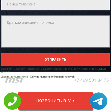
ОТПРАВИТЬ
Нажимая на кнопку «Отправить», вы даете согласие на обработку своих
персональных
данных
Для правообладателей
| Сайт не является публичной офертой.
+7 499 501 34 75
Позвонить в MSI