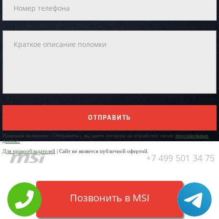
ОТПРАВИТЬ
Нажимая на кнопку «Отправить», вы даете согласие на обработку своих
персональных
данных
Для правообладателей
| Сайт не является публичной офертой.
+7 499 501 34 75
Позвонить в MSI