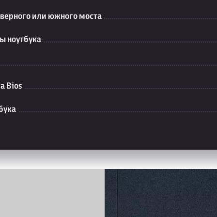
еверного или южного моста
ы ноутбука
а Bios
бука