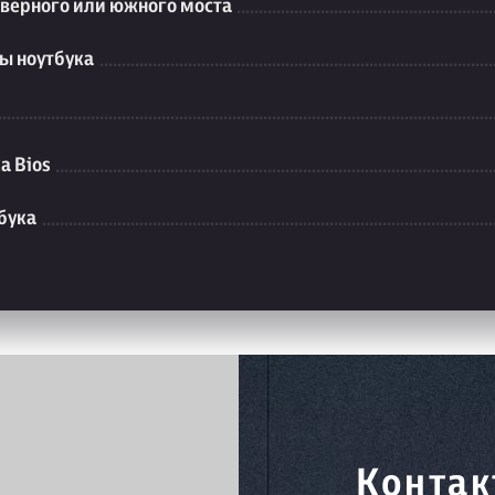
еверного или южного моста
ы ноутбука
а Bios
бука
Контак