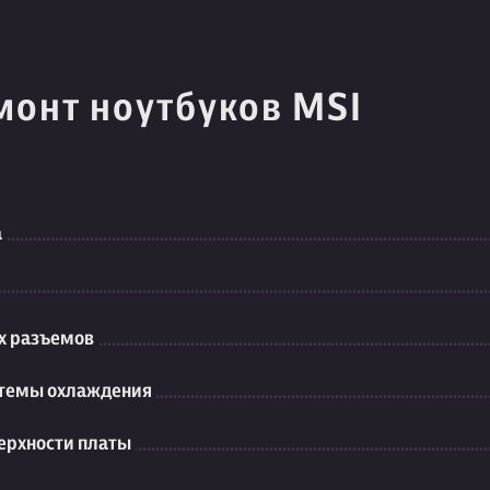
монт ноутбуков MSI
а
их разъемов
стемы охлаждения
ерхности платы