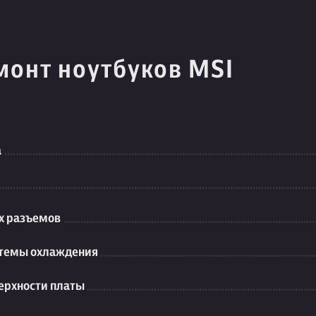
монт ноутбуков MSI
а
их разъемов
стемы охлаждения
ерхности платы