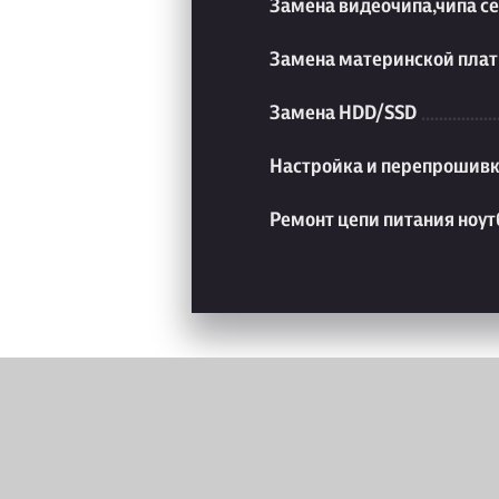
Замена видеочипа,чипа с
Замена материнской плат
Замена HDD/SSD
Настройка и перепрошивк
Ремонт цепи питания ноут