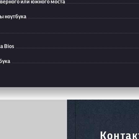
еверного или южного моста
ы ноутбука
а Bios
бука
Контак