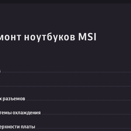
монт ноутбуков MSI
а
их разъемов
стемы охлаждения
ерхности платы