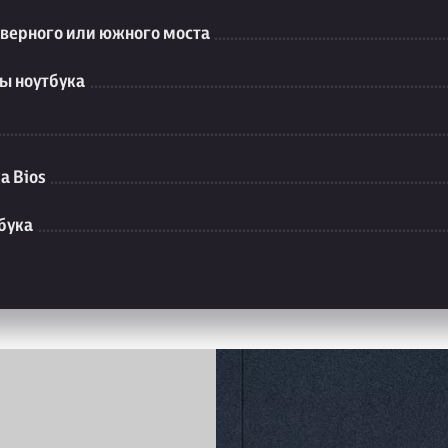
еверного или южного моста
ы ноутбука
а Bios
бука