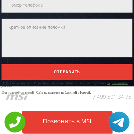
ОТПРАВИТЬ
Нажимая на кнопку «Отправить», вы даете согласие на обработку своих
персональных
данных
Для правообладателей
| Сайт не является публичной офертой.
+7 499 501 34 75
Позвонить в MSI