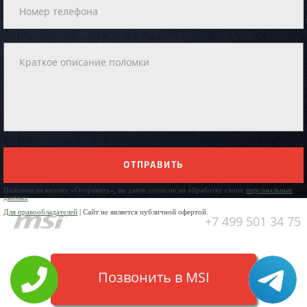
ОТПРАВИТЬ
Нажимая на кнопку «Отправить», вы даете согласие на обработку своих
персональных
данных
Для правообладателей
| Сайт не является публичной офертой.
+7 499 501 34 75
Позвонить в MSI