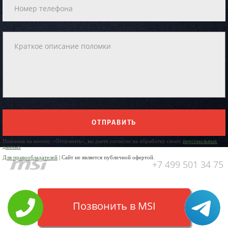
ОТПРАВИТЬ
Нажимая на кнопку «Отправить», вы даете согласие на обработку своих
персональных
данных
Для правообладателей
| Сайт не является публичной офертой.
+7 499 501 34 75
Позвонить в MSI