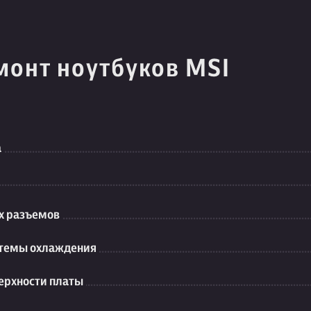
монт ноутбуков MSI
а
их разъемов
стемы охлаждения
ерхности платы