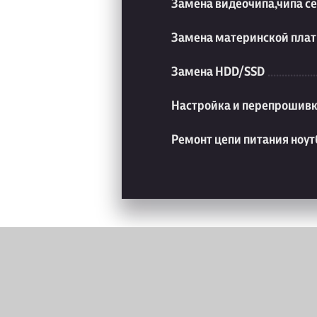
Замена видеочипа,чипа с
Замена материнской плат
Замена HDD/SSD
Настройка и перепрошивк
Ремонт цепи питания ноут