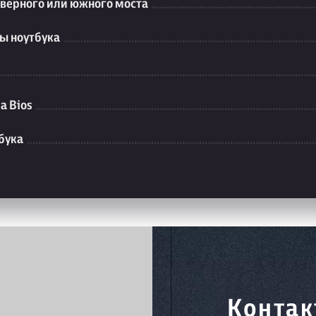
еверного или южного моста
ы ноутбука
а Bios
бука
Контак