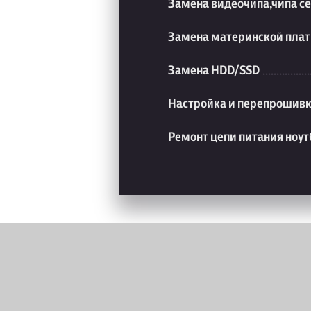
Замена видеочипа,чипа с
Замена материнской плат
Замена HDD/SSD
Настройка и перепрошивк
Ремонт цепи питания ноут