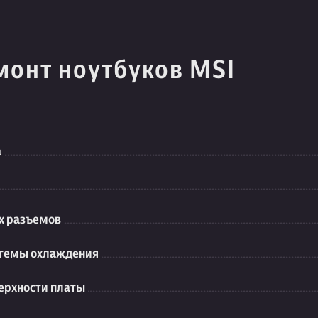
монт ноутбуков MSI
а
их разъемов
стемы охлаждения
ерхности платы