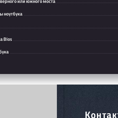
еверного или южного моста
ы ноутбука
а Bios
бука
Контак