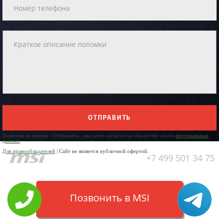
ОТПРАВИТЬ
Нажимая на кнопку «Отправить», вы даете согласие на обработку своих
персональных
данных
Для правообладателей
| Сайт не является публичной офертой.
+7 499 501 34 75
Позвонить в MSI