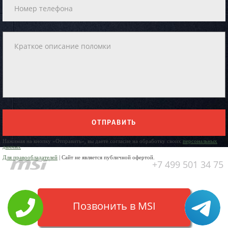
ОТПРАВИТЬ
Нажимая на кнопку «Отправить», вы даете согласие на обработку своих
персональных
данных
Для правообладателей
| Сайт не является публичной офертой.
+7 499 501 34 75
Позвонить в MSI