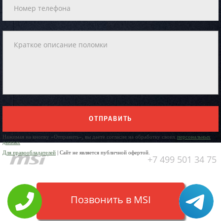
ОТПРАВИТЬ
Нажимая на кнопку «Отправить», вы даете согласие на обработку своих
персональных
данных
Для правообладателей
| Сайт не является публичной офертой.
+7 499 501 34 75
Позвонить в MSI