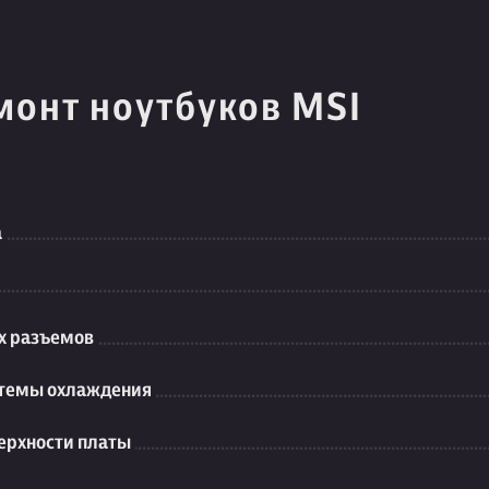
монт ноутбуков MSI
а
их разъемов
стемы охлаждения
ерхности платы