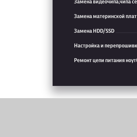
Замена видеочипа,чипа с
Замена материнской плат
Замена HDD/SSD
Настройка и перепрошивк
Ремонт цепи питания ноут