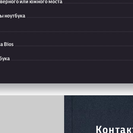
еверного или южного моста
ы ноутбука
а Bios
бука
Контак