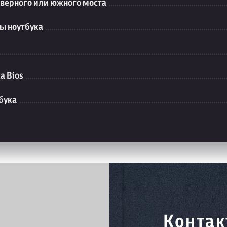
еверного или южного моста
ы ноутбука
а Bios
бука
Контак