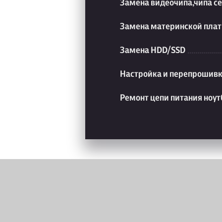
Замена видеочипа,чипа с
Замена материнской плат
Замена HDD/SSD
Настройка и перепрошивк
Ремонт цепи питания ноут