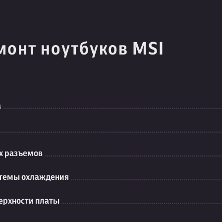
монт ноутбуков MSI
а
их разъемов
стемы охлаждения
ерхности платы