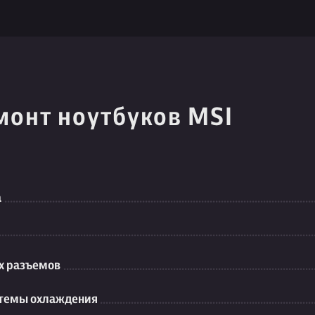
монт ноутбуков MSI
а
их разъемов
стемы охлаждения