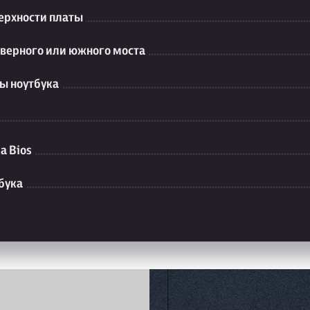
ерхности платы
еверного или южного моста
ы ноутбука
а Bios
бука