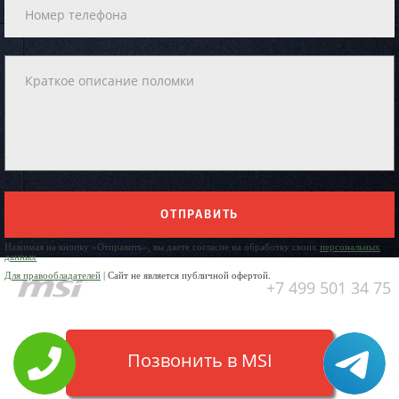
ОТПРАВИТЬ
Нажимая на кнопку «Отправить», вы даете согласие на обработку своих
персональных
данных
Для правообладателей
| Сайт не является публичной офертой.
+7 499 501 34 75
Позвонить в MSI