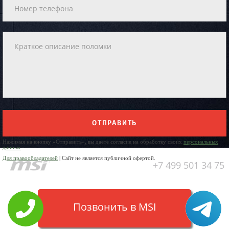
ОТПРАВИТЬ
Нажимая на кнопку «Отправить», вы даете согласие на обработку своих
персональных
данных
Для правообладателей
| Сайт не является публичной офертой.
+7 499 501 34 75
Позвонить в MSI