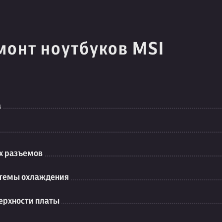
монт ноутбуков MSI
а
их разъемов
стемы охлаждения
ерхности платы