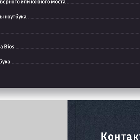
еверного или южного моста
ы ноутбука
а Bios
бука
Контак