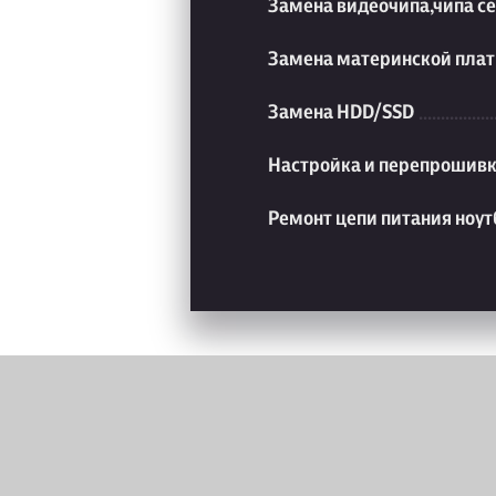
Замена видеочипа,чипа с
Замена материнской плат
Замена HDD/SSD
Настройка и перепрошивк
Ремонт цепи питания ноут