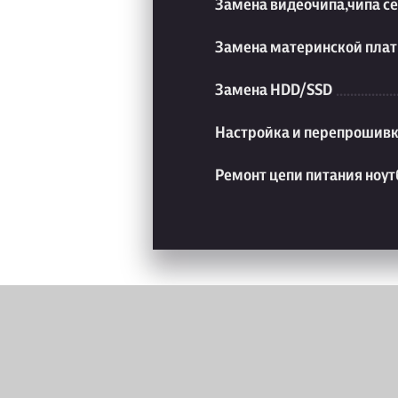
Замена видеочипа,чипа с
Замена материнской плат
Замена HDD/SSD
Настройка и перепрошивк
Ремонт цепи питания ноут