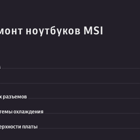
монт ноутбуков MSI
а
их разъемов
стемы охлаждения
ерхности платы