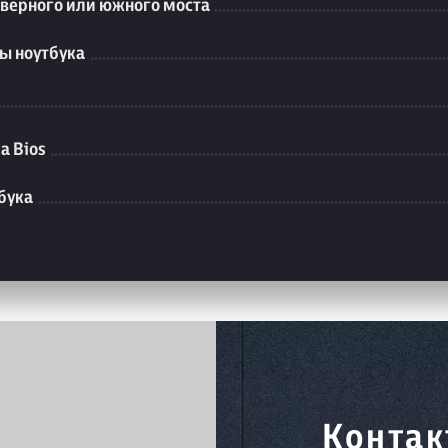
еверного или южного моста
ы ноутбука
а Bios
бука
Контак