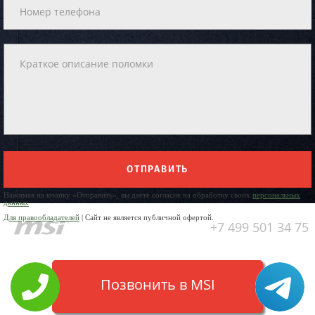
ОТПРАВИТЬ
Нажимая на кнопку «Отправить», вы даете согласие на обработку своих
персональных
данных
Для правообладателей
| Сайт не является публичной офертой.
+7 499 501 34 75
Позвонить в MSI