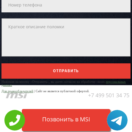
ОТПРАВИТЬ
Нажимая на кнопку «Отправить», вы даете согласие на обработку своих
персональных
данных
Для правообладателей
| Сайт не является публичной офертой.
+7 499 501 34 75
Позвонить в MSI