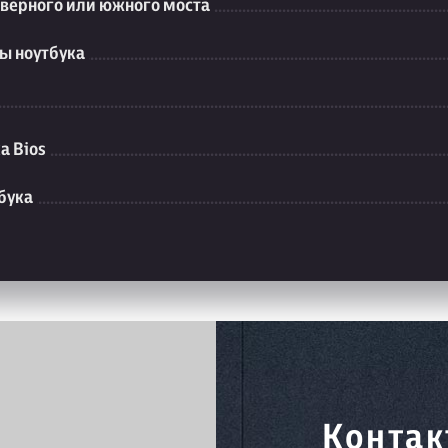
еверного или южного моста
ы ноутбука
а Bios
бука
Контак