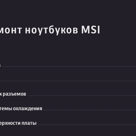
монт ноутбуков MSI
а
их разъемов
стемы охлаждения
ерхности платы