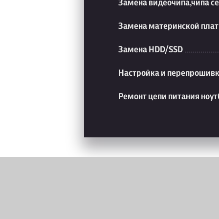
Замена видеочипа,чипа с
Замена материнской плат
Замена HDD/SSD
Настройка и перепрошивк
Ремонт цепи питания ноут