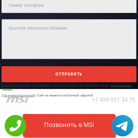
ОТПРАВИТЬ
Нажимая на кнопку «Отправить», вы даете согласие на обработку своих
персональных
данных
Для правообладателей
| Сайт не является публичной офертой.
+7 499 501 34 75
Позвонить в MSI