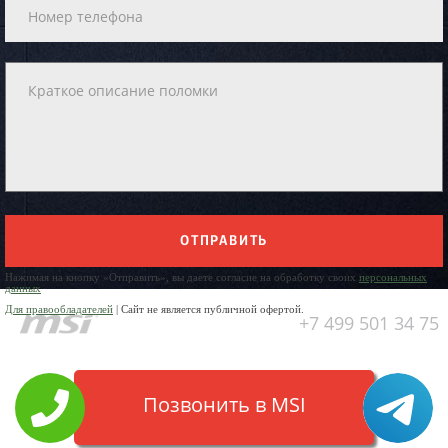
ОТПРАВИТЬ
Нажимая на кнопку «Отправить», вы даете согласие на обработку своих
персональных
данных
Для правообладателей
| Сайт не является публичной офертой.
+7 499 501 34 75
Позвонить в MSI