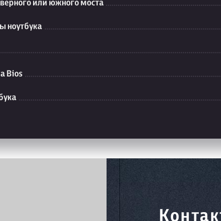
еверного или южного моста
ы ноутбука
а Bios
бука
Контак