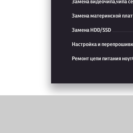
Замена видеочипа,чипа с
Замена материнской плат
Замена HDD/SSD
Настройка и перепрошивк
Ремонт цепи питания ноут