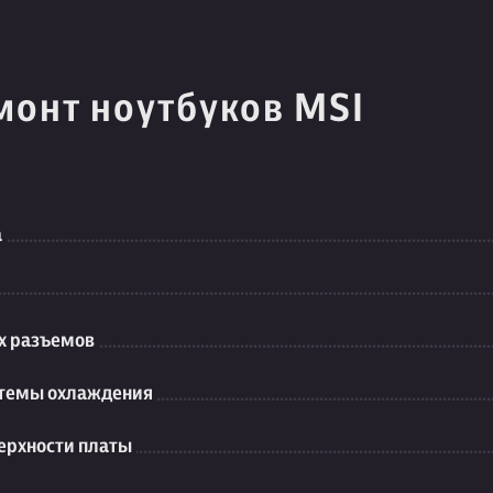
монт ноутбуков MSI
а
их разъемов
стемы охлаждения
ерхности платы