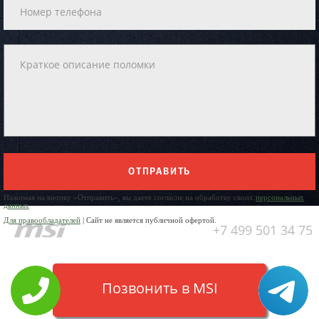
ОТПРАВИТЬ
Нажимая на кнопку «Отправить», вы даете согласие на обработку своих
персональных
данных
Для правообладателей
| Сайт не является публичной офертой.
+7 499 501 34 75
Позвонить в MSI