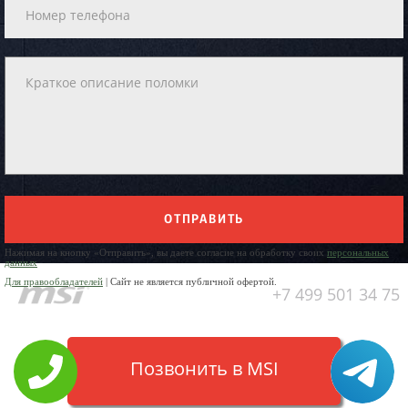
ОТПРАВИТЬ
Нажимая на кнопку «Отправить», вы даете согласие на обработку своих
персональных
данных
Для правообладателей
| Сайт не является публичной офертой.
+7 499 501 34 75
Позвонить в MSI