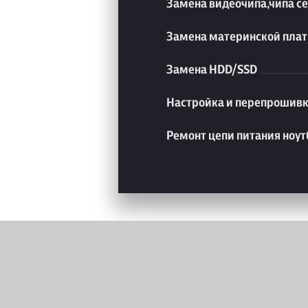
Замена видеочипа,чипа с
Замена материнской плат
Замена HDD/SSD
Настройка и перепрошивк
Ремонт цепи питания ноут