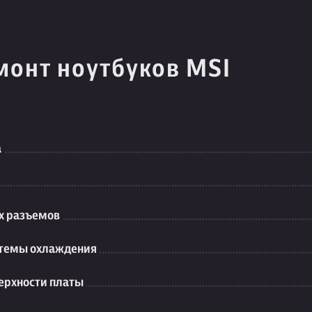
монт ноутбуков MSI
а
их разъемов
стемы охлаждения
ерхности платы