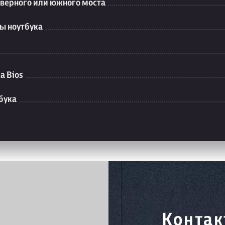
еверного или южного моста
ы ноутбука
а Bios
бука
Контак