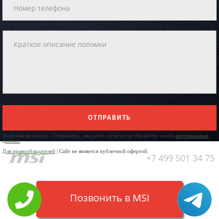
ОТПРАВИТЬ
Нажимая на кнопку «Отправить», вы даете согласие на обработку своих
персональных
данных
Для правообладателей
| Сайт не является публичной офертой.
+7 499 501 34 75
Позвонить в MSI