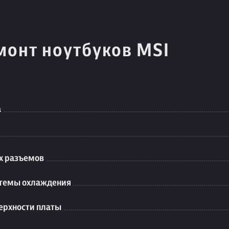
монт ноутбуков MSI
а
их разъемов
стемы охлаждения
ерхности платы