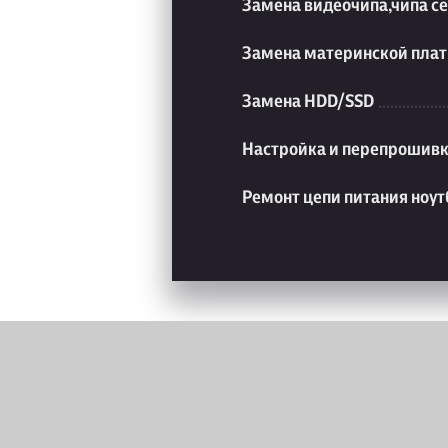
Замена видеочипа,чипа с
Замена материнской плат
Замена HDD/SSD
Настройка и перепрошивк
Ремонт цепи питания ноут