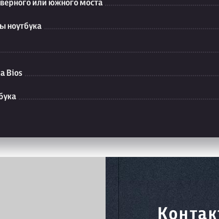
еверного или южного моста
ы ноутбука
а Bios
бука
Контак