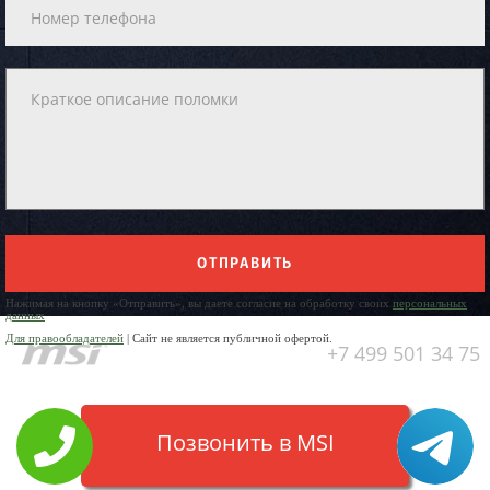
ОТПРАВИТЬ
Нажимая на кнопку «Отправить», вы даете согласие на обработку своих
персональных
данных
Для правообладателей
| Сайт не является публичной офертой.
+7 499 501 34 75
Позвонить в MSI