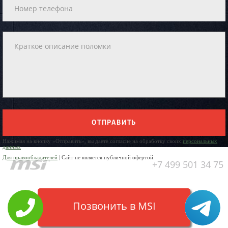
ОТПРАВИТЬ
Нажимая на кнопку «Отправить», вы даете согласие на обработку своих
персональных
данных
Для правообладателей
| Сайт не является публичной офертой.
+7 499 501 34 75
Позвонить в MSI