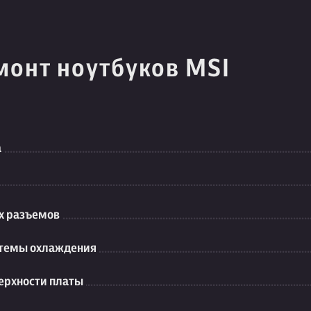
монт ноутбуков MSI
а
их разъемов
стемы охлаждения
ерхности платы