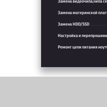
Замена видеочипа,чипа с
Замена материнской плат
Замена HDD/SSD
Настройка и перепрошивк
Ремонт цепи питания ноут