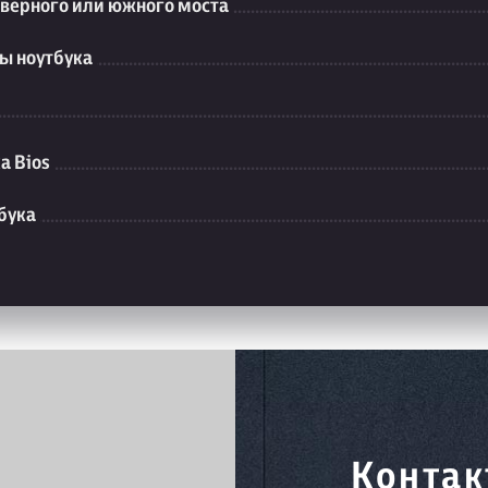
еверного или южного моста
ы ноутбука
а Bios
бука
Контак