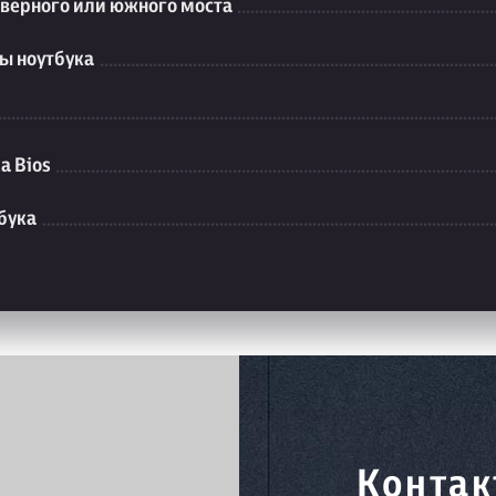
еверного или южного моста
ы ноутбука
а Bios
бука
Контак