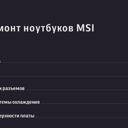
монт ноутбуков MSI
а
их разъемов
стемы охлаждения
ерхности платы