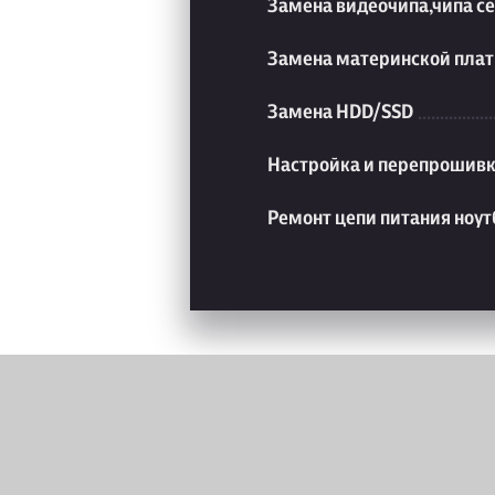
Замена видеочипа,чипа с
Замена материнской плат
Замена HDD/SSD
Настройка и перепрошивк
Ремонт цепи питания ноут