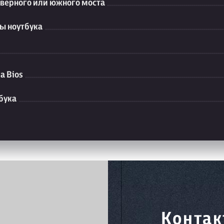
еверного или южного моста
ы ноутбука
а Bios
бука
Контак