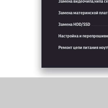
Замена видеочипа,чипа с
Замена материнской плат
Замена HDD/SSD
Настройка и перепрошивк
Ремонт цепи питания ноут