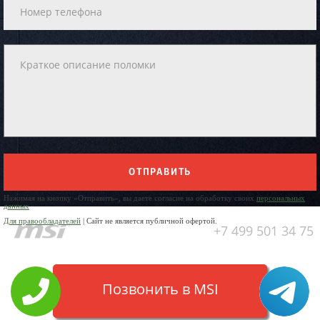
ОТПРАВИТЬ
Нажимая на кнопку «Отправить», вы даете согласие на обработку своих
персональных
данных
Для правообладателей
| Сайт не является публичной офертой.
+7 499 501 34 75
Позвонить в MSI