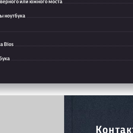
еверного или южного моста
ы ноутбука
а Bios
бука
Контак