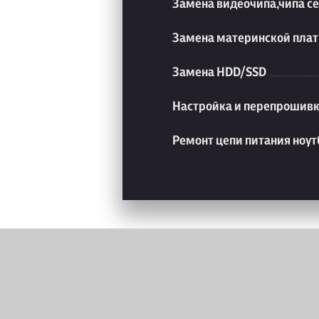
Замена видеочипа,чипа с
Замена материнской плат
Замена HDD/SSD
Настройка и перепрошивк
Ремонт цепи питания ноут