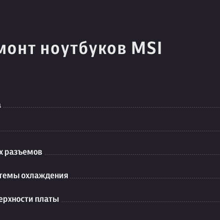
монт ноутбуков MSI
а
их разъемов
стемы охлаждения
ерхности платы