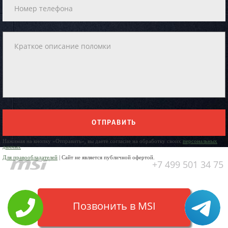
ОТПРАВИТЬ
Нажимая на кнопку «Отправить», вы даете согласие на обработку своих
персональных
данных
Для правообладателей
| Сайт не является публичной офертой.
+7 499 501 34 75
Позвонить в MSI